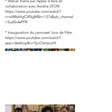
* Atelier mené par Appel d'Aire en
collaboration avec Aurélie LYON
https://www.youtube.com/watch?
v=wWb64gCXNgM&t=137s&ab_channel
=SudSidePFR
* Inauguration du carrousel Jour de Fête :
https://www.youtube.com/watch?
app=desktop&v=5joOwtacuHI