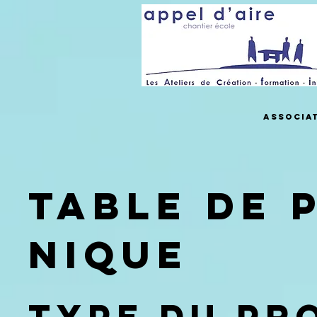
Associa
Table de 
nique
Type du pr