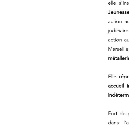
elle s’in
Jeuness
action a
judiciair
action a
Marseil
métalleri
Elle
répo
accueil 
indéterm
Fort de 
dans l'
a