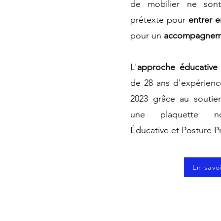
de mobilier ne son
prétexte
pour
entrer e
pour un
accompagneme
L'
approche éducativ
de 28 ans d'expérienc
2023 grâce au soutie
une plaquette n
Éducative et Posture P
En savo