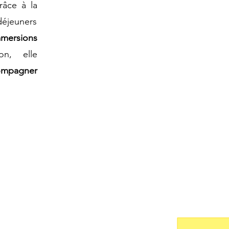
râce à la
déjeuners
mmersions
on, elle
compagner