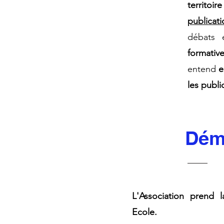
territoire
publicat
débats
formativ
entend
e
les public
Dém
L'Association prend 
Ecole.