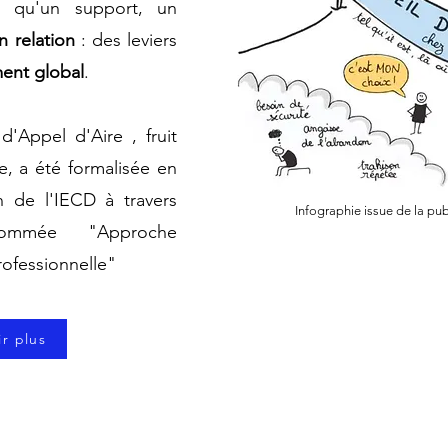
t qu'
un support, un
n relation
: des leviers
nt global
.
e
d'Appel d'Aire , fruit
e, a été formalisée en
n de l'IECD à travers
Infographie issue de la pub
ommée "Approche
rofessionnelle"
ir plus