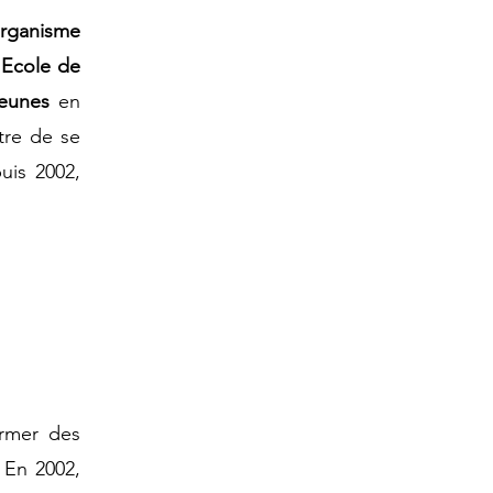
rganisme
 Ecole de
 jeunes
en
tre de se
uis 2002,
rmer des
 En
2002
,