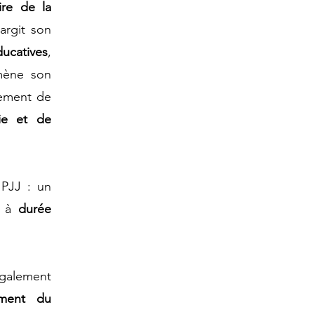
ire de la
argit son
ducatives
,
 mène son
sement de
ie et de
PJJ : ​un
 à
durée
également
ement du