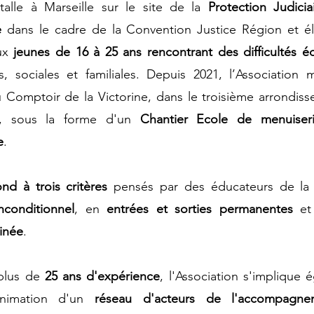
stalle à Marseille sur le site de la
Protection Judicia
e
dans le cadre de la
Convention Justice Région
et él
ux
jeunes de 16 à 25 ans rencontrant des difficultés é
es, sociales et familiales. Depuis
2021, l’Association
u Comptoir de la Victorine,
dans le troisième arrondis
le, sous la forme d'un
Chantier Ecole de menuiser
e
.
nd à trois critères
pensés par des éducateurs de la 
inconditionnel
, en
entrées et sorties permanentes
et
inée
.
plus de
25 ans d'expérience
, l'Association s'implique 
nimation
d'un
réseau d'acteurs de l'accompagn